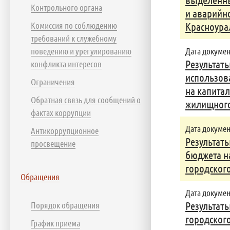
выделенных
Контрольного органа
и аварийн
Комиссия по соблюдению
Красноура
требований к служебному
поведению и урегулированию
Дата документ
Результат
конфликта интересов
использов
Ограничения
на капита
Обратная связь для сообщений о
жилищного 
фактах коррупции
Дата документ
Антикоррупционное
Результат
просвещение
бюджета н
городского
Обращения
Дата документ
Порядок обращения
Результат
городского
График приема