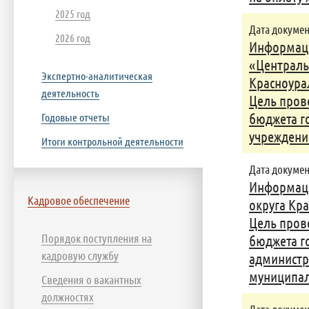
2025 год
Дата документ
2026 год
Информаци
«Централь
Экспертно-аналитическая
Красноура
деятельность
Цель пров
Годовые отчеты
бюджета г
учреждени
Итоги контрольной деятельности
Дата документ
Информаци
Кадровое обеспечение
округа Кра
Цель пров
Порядок поступления на
бюджета г
кадровую службу
администр
муниципал
Сведения о вакантных
должностях