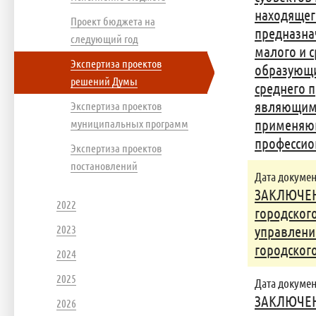
находящего
Проект бюджета на
предназна
следующий год
малого и 
Экспертиза проектов
образующи
решений Думы
среднего 
являющим
Экспертиза проектов
муниципальных программ
применяющ
профессио
Экспертиза проектов
постановлений
Дата документ
ЗАКЛЮЧЕНИ
2022
городског
2023
управлени
городског
2024
2025
Дата документ
ЗАКЛЮЧЕНИ
2026