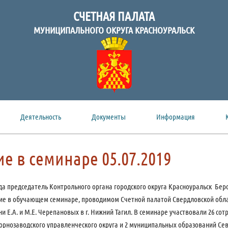
СЧЕТНАЯ ПАЛАТА
МУНИЦИПАЛЬНОГО ОКРУГА КРАСНОУРАЛЬСК
Деятельность
Документы
Информация
ие в семинаре 05.07.2019
ода председатель Контрольного органа городского округа Красноуральск Берс
ие в обучающем семинаре, проводимом Счетной палатой Свердловской обла
и Е.А. и М.Е. Черепановых в г. Нижний Тагил. В семинаре участвовали 26 со
орнозаводского управленческого округа и 2 муниципальных образований Сев