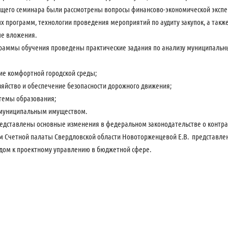
ющего семинара были рассмотрены вопросы финансово-экономической экспе
 программ, технологии проведения мероприятий по аудиту закупок, а такж
ые вложения.
раммы обучения проведены практические задания по анализу муниципальны
ие комфортной городской среды;
зяйство и обеспечение безопасности дорожного движения;
стемы образования;
 муниципальным имуществом.
едставлены основные изменения в федеральном законодательстве о контракт
 Счетной палаты Свердловской области Новоторженцевой Е.В. представлен
одом к проектному управлению в бюджетной сфере.