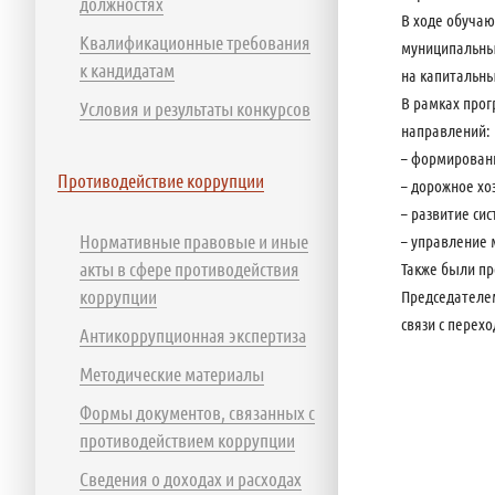
должностях
В ходе обуча
Квалификационные требования
муниципальных
к кандидатам
на капитальн
В рамках прог
Условия и результаты конкурсов
направлений:
– формирован
Противодействие коррупции
– дорожное хо
– развитие си
Нормативные правовые и иные
– управление
акты в сфере противодействия
Также были пр
коррупции
Председателем
связи с перех
Антикоррупционная экспертиза
Методические материалы
Формы документов, связанных с
противодействием коррупции
Сведения о доходах и расходах